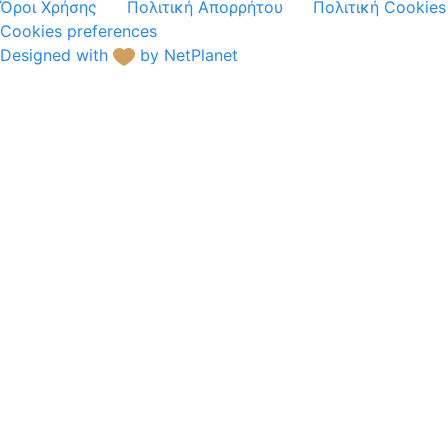
Όροι Χρήσης
Πολιτική Απορρήτου
Πολιτική Cookies
Cookies preferences
Designed with
by NetPlanet
Ξενοδοχειακό
Μπουφέ
Ηλ.Συσκευές /
Μηχ.Κουζίνας
Σερβίτσια
Γυαλικά
Μαχαιροπίρουνα
Επιτραπέζιος Εξοπλισμός
Κουζίνα
Κάδοι Απορ/των - Είδη
Καθαρ/τας
Διακόσμηση