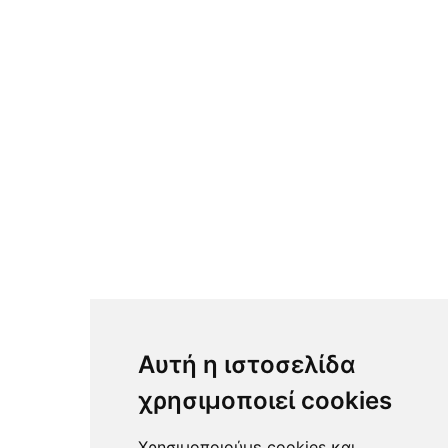
Κάδοι Γεν.Χρήσης Slim Jim®
Κάδοι Απορ/των Γενικής Χρήσης
Κάδοι Τροχήλατοι
Κάδοι Απορ/των Κοινόχρ.Χώρων
Κάδοι Απορ/των Εξωτ.Χώρων
Κάδοι & Τρόλεϊ Μεγάλης Χωρ/τητας
Καλαθάκια Απορ/των Γεν.Χρήσης
Καλαθάκια Απορ/των WC
Σταχτοδοχεία Κοιν.Χώρων
Τρόλεϊ Καθαριότητας
Σκούπες & Φαράσια
Είδη Σφουγγαρίσματος
Πινακίδες Σήμανσης - Προειδοποίησης
Υλικά & Εργαλεία Καθαριότητας
Προσωπική Υγιεινή & Απολύμανση
Αυτή η ιστοσελίδα
χρησιμοποιεί cookies
Χρησιμοποιούμε cookies και