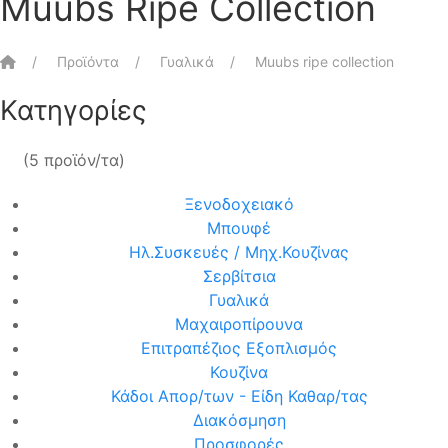
Muubs Ripe Collection
Αρχική
Προϊόντα
Γυαλικά
Muubs ripe collection
Κατηγορίες
(5 προϊόν/τα)
Ξενοδοχειακό
Μπουφέ
Ηλ.Συσκευές / Μηχ.Κουζίνας
Σερβίτσια
Γυαλικά
Μαχαιροπίρουνα
Επιτραπέζιος Εξοπλισμός
Κουζίνα
Κάδοι Απορ/των - Είδη Καθαρ/τας
Διακόσμηση
Προσφορές