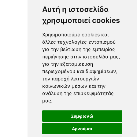
Προσωπική Υγιεινή & Απολύμανση
Αυτή η ιστοσελίδα
χρησιμοποιεί cookies
Χρησιμοποιούμε cookies και
Διακόσμηση
άλλες τεχνολογίες εντοπισμού
για την βελτίωση της εμπειρίας
περιήγησης στην ιστοσελίδα μας,
Άνθη Τεχνητά & Αποξηραμένα
για την εξατομίκευση
Βάζα
περιεχομένου και διαφημίσεων,
Πιθάρια & Βάζα Επιδαπέδια
την παροχή λειτουργιών
Κασπώ & Σταντ
κοινωνικών μέσων και την
Διακοσμητικά Επιτραπέζια
ανάλυση της επισκεψιμότητάς
Φιγούρες
μας.
Κηροπήγια / Ρεσώ / Κεριά
Φανάρια
Φωτιστικά
Συμφωνώ
Διακοσμητικά Επιτοίχια & Καθρέπτες
Αρνούμαι
Ομπρελοθήκες & Κρεμάστρες