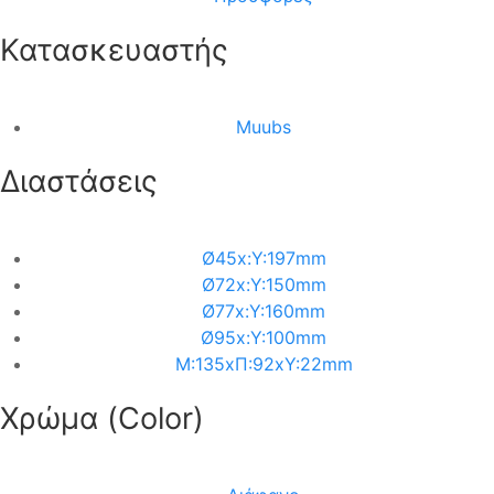
Κατασκευαστής
Muubs
Διαστάσεις
Ø45x:Υ:197mm
Ø72x:Υ:150mm
Ø77x:Υ:160mm
Ø95x:Υ:100mm
Μ:135xΠ:92xΥ:22mm
Χρώμα (Color)