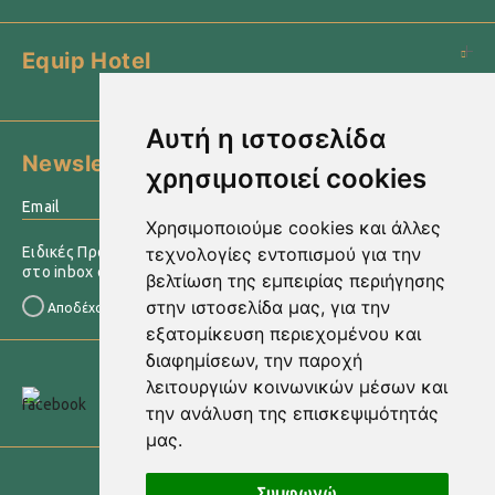
Equip Hotel
Αυτή η ιστοσελίδα
Newsletter
χρησιμοποιεί cookies
›
Χρησιμοποιούμε cookies και άλλες
Ειδικές Προσφορές & άλλες πληροφορίες αποστέλλονται
τεχνολογίες εντοπισμού για την
στο inbox σας
βελτίωση της εμπειρίας περιήγησης
στην ιστοσελίδα μας, για την
Αποδέχομαι τους
Όρους Χρήσης
εξατομίκευση περιεχομένου και
διαφημίσεων, την παροχή
Βρείτε
λειτουργιών κοινωνικών μέσων και
Επιστροφή στην
Κορυφή
μας
την ανάλυση της επισκεψιμότητάς
μας.
© 2022 equiphotel.gr
Συμφωνώ