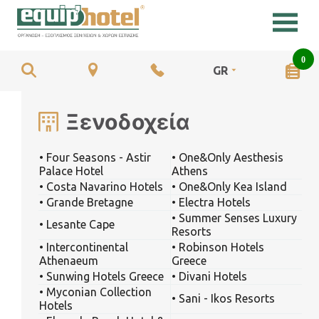
0
GR
Ξενοδοχεία
• Four Seasons - Astir
• One&Only Aesthesis
Palace Hotel
Athens
• Costa Navarino Hotels
• One&Only Kea Island
• Grande Bretagne
• Electra Hotels
• Summer Senses Luxury
• Lesante Cape
Resorts
• Intercontinental
• Robinson Hotels
Athenaeum
Greece
• Sunwing Hotels Greece
• Divani Hotels
• Myconian Collection
• Sani - Ikos Resorts
Hotels