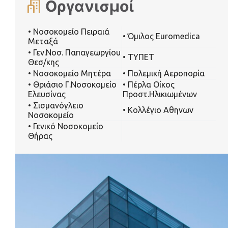
Οργανισμοί
• Νοσοκομείο Πειραιά
• Όμιλος Euromedica
Μεταξά
• Γεν.Νοσ. Παπαγεωργίου
• ΤΥΠΕΤ
Θεσ/κης
• Νοσοκομείο Μητέρα
• Πολεμική Αεροπορία
• Θριάσιο Γ.Νοσοκομείο
• Πέρλα Οίκος
Ελευσίνας
Προστ.Ηλικιωμένων
• Σισμανόγλειο
• Κολλέγιο Αθηνων
Νοσοκομείο
• Γενικό Νοσοκομείο
Θήρας