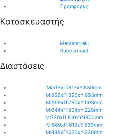
Προσφορές
Κατασκευαστής
Metalcarrelli
Rubbermaid
Διαστάσεις
M:516xΠ:613xΥ:839mm
M:569xΠ:390xΥ:693mm
M:569xΠ:780xΥ:693mm
M:644xΠ:504xΥ:228mm
M:720xΠ:810xΥ:1800mm
M:889xΠ:613xΥ:839mm
M:889xΠ:666xΥ:228mm