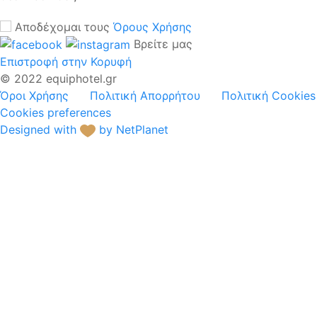
Αποδέχομαι τους
Όρους Χρήσης
Βρείτε μας
Επιστροφή στην Κορυφή
© 2022 equiphotel.gr
Όροι Χρήσης
Πολιτική Απορρήτου
Πολιτική Cookies
Cookies preferences
Designed with
by NetPlanet
Ξενοδοχειακό
Μπουφέ
Ηλ.Συσκευές /
Μηχ.Κουζίνας
Σερβίτσια
Γυαλικά
Μαχαιροπίρουνα