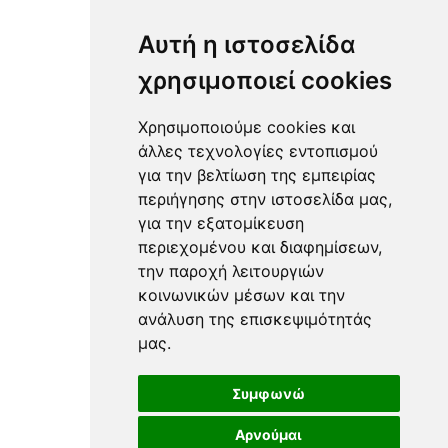
Υλικά & Εργαλεία Καθαριότητας
Προσωπική Υγιεινή & Απολύμανση
Αυτή η ιστοσελίδα
χρησιμοποιεί cookies
Χρησιμοποιούμε cookies και
Διακόσμηση
άλλες τεχνολογίες εντοπισμού
για την βελτίωση της εμπειρίας
περιήγησης στην ιστοσελίδα μας,
Άνθη Τεχνητά & Αποξηραμένα
για την εξατομίκευση
Βάζα
περιεχομένου και διαφημίσεων,
Πιθάρια & Βάζα Επιδαπέδια
την παροχή λειτουργιών
Κασπώ & Σταντ
κοινωνικών μέσων και την
Διακοσμητικά Επιτραπέζια
ανάλυση της επισκεψιμότητάς
Φιγούρες
μας.
Κηροπήγια / Ρεσώ / Κεριά
Φανάρια
Φωτιστικά
Συμφωνώ
Διακοσμητικά Επιτοίχια & Καθρέπτες
Αρνούμαι
Ομπρελοθήκες & Κρεμάστρες