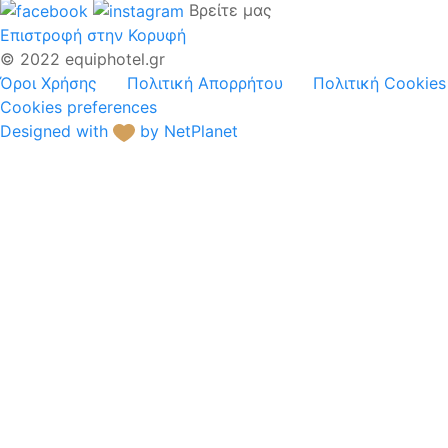
Βρείτε μας
Επιστροφή στην Κορυφή
© 2022 equiphotel.gr
Όροι Χρήσης
Πολιτική Απορρήτου
Πολιτική Cookies
Cookies preferences
Designed with
by NetPlanet
Ξενοδοχειακό
Μπουφέ
Ηλ.Συσκευές /
Μηχ.Κουζίνας
Σερβίτσια
Γυαλικά
Μαχαιροπίρουνα
Επιτραπέζιος Εξοπλισμός
Κουζίνα