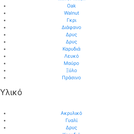
Oak
Walnut
Γκρι
Διάφανο
Δρυς
Δρυς
Καρυδιά
Λευκό
Μαύρο
Ξύλο
Πράσινο
Υλικό
Ακρυλικό
Γυαλί
Δρυς