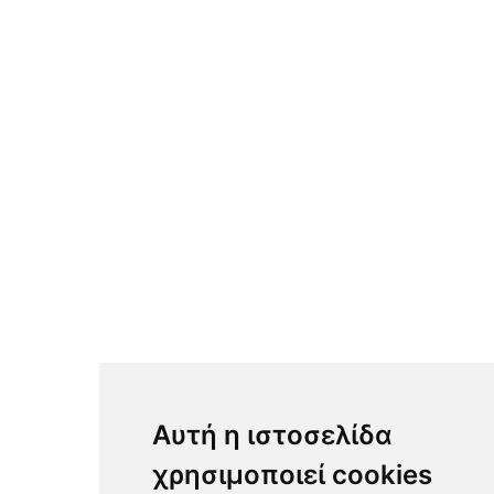
Degrenne Montmartre Collection
Muubs Ripe Collection
Ποτήρια Χαμηλά
Ποτήρια Σωλήνες
Ποτήρια Κολωνάτα
Ποτήρια Λικέρ & Κοκτέϊλ
Ποτήρια Μπύρας
Κανάτες, Καράφες, Μπουκάλια
Σκεύη Σερβιρίσματος Γυάλινα
Βάζα Αποθήκευσης Γυάλινα
Καμπάνες Γυάλινες
Μαχαιροπίρουνα
Αυτή η ιστοσελίδα
Amefa Austin 18/0 Mirror Finish
χρησιμοποιεί cookies
Amefa Austin 18/0 PVD Satin Black