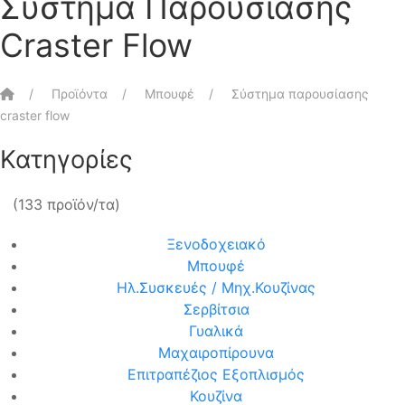
Σύστημα Παρουσίασης
Craster Flow
Αρχική
Προϊόντα
Μπουφέ
Σύστημα παρουσίασης
craster flow
Κατηγορίες
(133 προϊόν/τα)
Ξενοδοχειακό
Μπουφέ
Ηλ.Συσκευές / Μηχ.Κουζίνας
Σερβίτσια
Γυαλικά
Μαχαιροπίρουνα
Επιτραπέζιος Εξοπλισμός
Κουζίνα